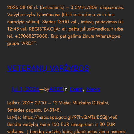
2026.08.08 d. (šeštadienis) – 3,5MHz/80m diapazonas.
Varžybos vyks Tytuvėnuose (tiksli susirinkimo vieta bus
nurodyta vėliau). Startas 13:00 val., imtuvų pridavimas iki
12:45 val. REGISTRACIJA: el. paštu julius@medica.lt arba
tel. +37068279088. Taip pat galima žinute WhatsApp-e
grupė “ARDF”.
VETERANŲ VARŽYBOS
Jul 1, 2026
—
ARDF
in
Event
, 
News
by
Laikas: 2026.07.10 – 12 Vieta: Milzkalns Dižkalni,
Smārdes pagasts, LV-3148,
Latvija: https://maps.app.goo.gl/97hvQMTzrE5QJn4e8
Bendra varžybų kaina 160 EUR suaugusiam ir 80 EUR
vaikams. Į bendrą varžybų kainą įskaičiuotas vieno asmens