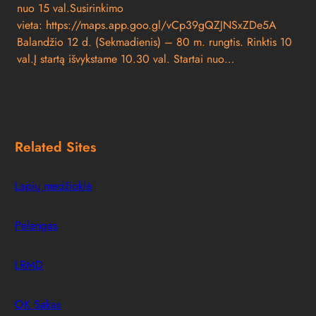
nuo 15 val.Susirinkimo
vieta: https://maps.app.goo.gl/vCp39gQZJNSxZDe5A
Balandžio 12 d. (Sekmadienis) – 80 m. rungtis. Rinktis 10
val.Į startą išvykstame 10.30 val. Startai nuo…
Related Sites
Lapių medžioklė
Pelengas
LRMD
OK Sakas