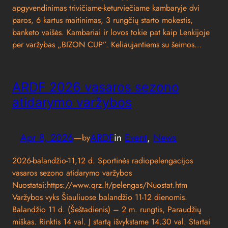
apgyvendinimas trivičiame-keturviečiame kambaryje dvi
paros, 6 kartus maitinimas, 3 rungčių starto mokestis,
banketo vaišės. Kambariai ir lovos tokie pat kaip Lenkijoje
per varžybas „BIZON CUP”. Keliaujantiems su šeimos…
ARDF 2026 vasaros sezono
atidarymo varžybos
Apr 8, 2026
—
ARDF
in
Event
, 
News
by
2026-balandžio-11,12 d. Sportinės radiopelengacijos
vasaros sezono atidarymo varžybos
Nuostatai:https://www.qrz.lt/pelengas/Nuostat.htm
Varžybos vyks Šiauliuose balandžio 11-12 dienomis.
Balandžio 11 d. (Šeštadienis) – 2 m. rungtis, Paraudžių
miškas. Rinktis 14 val. Į startą išvykstame 14.30 val. Startai