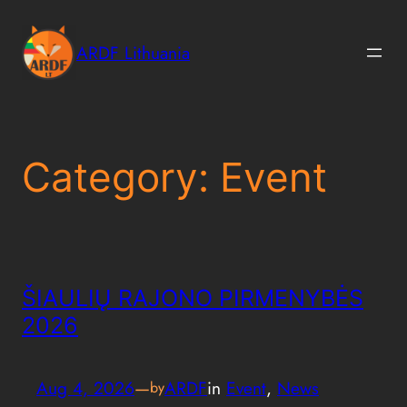
Skip
to
ARDF Lithuania
content
Category:
Event
ŠIAULIŲ RAJONO PIRMENYBĖS
2026
Aug 4, 2026
—
ARDF
in
Event
, 
News
by