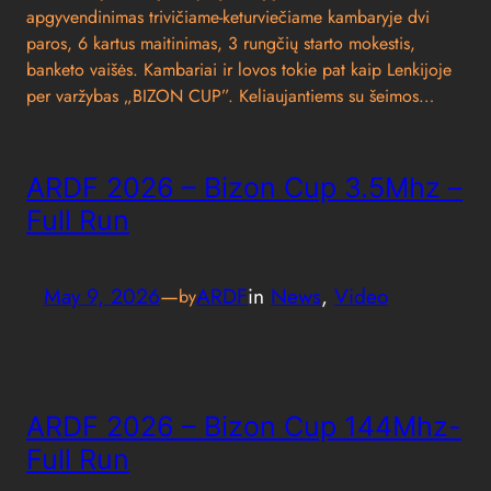
apgyvendinimas trivičiame-keturviečiame kambaryje dvi
paros, 6 kartus maitinimas, 3 rungčių starto mokestis,
banketo vaišės. Kambariai ir lovos tokie pat kaip Lenkijoje
per varžybas „BIZON CUP”. Keliaujantiems su šeimos…
ARDF 2026 – Bizon Cup 3.5Mhz –
Full Run
May 9, 2026
—
ARDF
in
News
, 
Video
by
ARDF 2026 – Bizon Cup 144Mhz-
Full Run