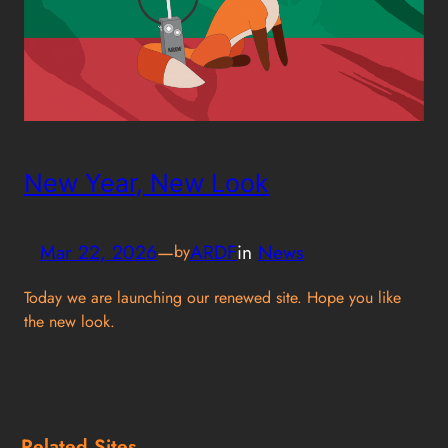
New Year, New Look
Mar 22, 2026
—
ARDF
in
News
by
Today we are launching our renewed site. Hope you like
the new look.
Related Sites