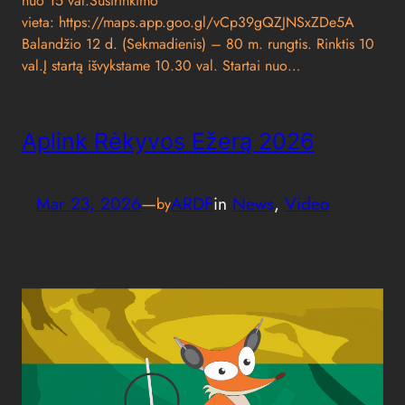
nuo 15 val.Susirinkimo
vieta: https://maps.app.goo.gl/vCp39gQZJNSxZDe5A
Balandžio 12 d. (Sekmadienis) – 80 m. rungtis. Rinktis 10
val.Į startą išvykstame 10.30 val. Startai nuo…
Aplink Rėkyvos Ežerą 2026
Mar 23, 2026
—
ARDF
in
News
, 
Video
by