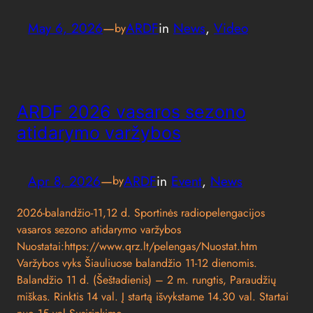
May 6, 2026
—
ARDF
in
News
, 
Video
by
ARDF 2026 vasaros sezono
atidarymo varžybos
Apr 8, 2026
—
ARDF
in
Event
, 
News
by
2026-balandžio-11,12 d. Sportinės radiopelengacijos
vasaros sezono atidarymo varžybos
Nuostatai:https://www.qrz.lt/pelengas/Nuostat.htm
Varžybos vyks Šiauliuose balandžio 11-12 dienomis.
Balandžio 11 d. (Šeštadienis) – 2 m. rungtis, Paraudžių
miškas. Rinktis 14 val. Į startą išvykstame 14.30 val. Startai