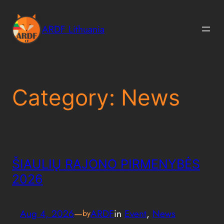
Skip
to
ARDF Lithuania
content
Category:
News
ŠIAULIŲ RAJONO PIRMENYBĖS
2026
Aug 4, 2026
—
ARDF
in
Event
, 
News
by