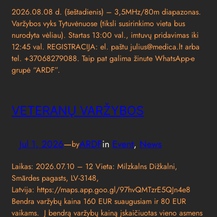
2026.08.08 d. (šeštadienis) – 3,5MHz/80m diapazonas.
Varžybos vyks Tytuvėnuose (tiksli susirinkimo vieta bus
nurodyta vėliau). Startas 13:00 val., imtuvų pridavimas iki
12:45 val. REGISTRACIJA: el. paštu julius@medica.lt arba
tel. +37068279088. Taip pat galima žinute WhatsApp-e
grupė “ARDF”.
VETERANŲ VARŽYBOS
Jul 1, 2026
—
ARDF
in
Event
, 
News
by
Laikas: 2026.07.10 – 12 Vieta: Milzkalns Dižkalni,
Smārdes pagasts, LV-3148,
Latvija: https://maps.app.goo.gl/97hvQMTzrE5QJn4e8
Bendra varžybų kaina 160 EUR suaugusiam ir 80 EUR
vaikams. Į bendrą varžybų kainą įskaičiuotas vieno asmens