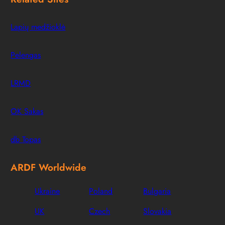
Lapių medžioklė
Pelengas
LRMD
OK Sakas
db Topas
ARDF Worldwide
Ukraine
Poland
Bulgaria
UK
Czech
Slovakia