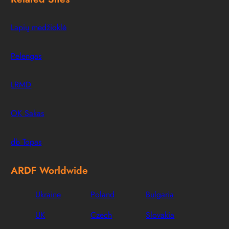
Lapių medžioklė
Pelengas
LRMD
OK Sakas
db Topas
ARDF Worldwide
Ukraine
Poland
Bulgaria
UK
Czech
Slovakia