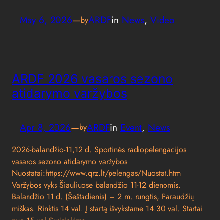
May 6, 2026
—
ARDF
in
News
, 
Video
by
ARDF 2026 vasaros sezono
atidarymo varžybos
Apr 8, 2026
—
ARDF
in
Event
, 
News
by
2026-balandžio-11,12 d. Sportinės radiopelengacijos
vasaros sezono atidarymo varžybos
Nuostatai:https://www.qrz.lt/pelengas/Nuostat.htm
Varžybos vyks Šiauliuose balandžio 11-12 dienomis.
Balandžio 11 d. (Šeštadienis) – 2 m. rungtis, Paraudžių
miškas. Rinktis 14 val. Į startą išvykstame 14.30 val. Startai