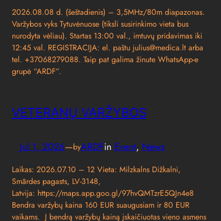
2026.08.08 d. (šeštadienis) – 3,5MHz/80m diapazonas.
Varžybos vyks Tytuvėnuose (tiksli susirinkimo vieta bus
nurodyta vėliau). Startas 13:00 val., imtuvų pridavimas iki
12:45 val. REGISTRACIJA: el. paštu julius@medica.lt arba
tel. +37068279088. Taip pat galima žinute WhatsApp-e
grupė “ARDF”.
VETERANŲ VARŽYBOS
Jul 1, 2026
—
ARDF
in
Event
, 
News
by
Laikas: 2026.07.10 – 12 Vieta: Milzkalns Dižkalni,
Smārdes pagasts, LV-3148,
Latvija: https://maps.app.goo.gl/97hvQMTzrE5QJn4e8
Bendra varžybų kaina 160 EUR suaugusiam ir 80 EUR
vaikams. Į bendrą varžybų kainą įskaičiuotas vieno asmens