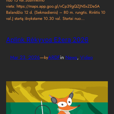
nuo 15 val.Susirinkimo
vieta: https://maps.app.goo.gl/vCp39gQZJNSxZDe5A
Balandžio 12 d. (Sekmadienis) – 80 m. rungtis. Rinktis 10
val.Į startą išvykstame 10.30 val. Startai nuo…
Aplink Rėkyvos Ežerą 2026
Mar 23, 2026
—
ARDF
in
News
, 
Video
by