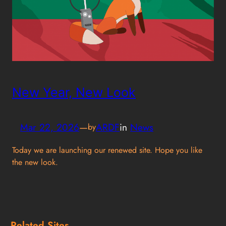
New Year, New Look
Mar 22, 2026
—
ARDF
in
News
by
Today we are launching our renewed site. Hope you like
the new look.
Related Sites