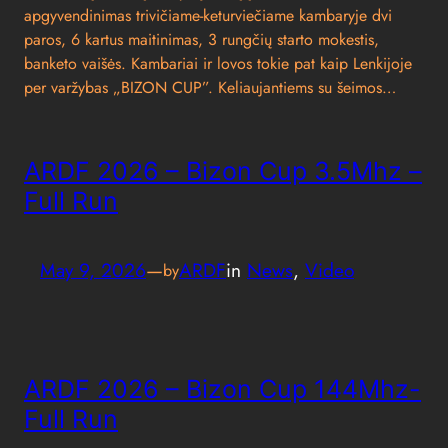
apgyvendinimas trivičiame-keturviečiame kambaryje dvi
paros, 6 kartus maitinimas, 3 rungčių starto mokestis,
banketo vaišės. Kambariai ir lovos tokie pat kaip Lenkijoje
per varžybas „BIZON CUP”. Keliaujantiems su šeimos…
ARDF 2026 – Bizon Cup 3.5Mhz –
Full Run
May 9, 2026
—
ARDF
in
News
, 
Video
by
ARDF 2026 – Bizon Cup 144Mhz-
Full Run