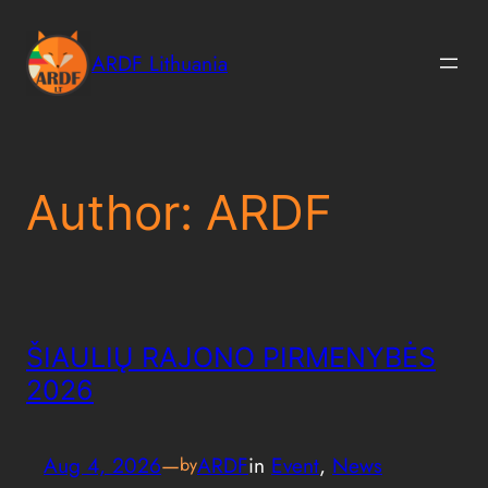
Skip
to
ARDF Lithuania
content
Author:
ARDF
ŠIAULIŲ RAJONO PIRMENYBĖS
2026
Aug 4, 2026
—
ARDF
in
Event
, 
News
by